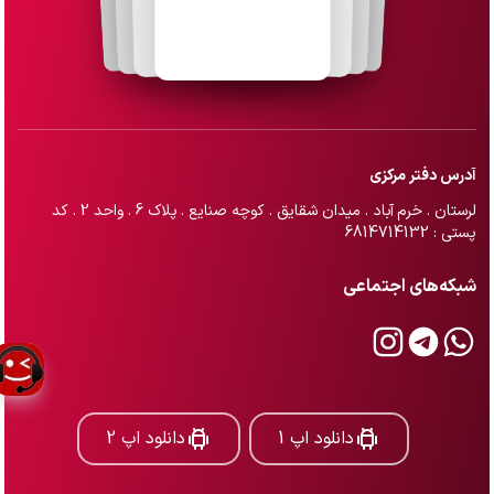
آدرس دفتر مرکزی
لرستان . خرم آباد . میدان شقایق . کوچه صنایع . پلاک 6 . واحد 2 . کد
پستی : 6814714132
شبکه‌های اجتماعی
دانلود اپ 1
دانلود اپ 2