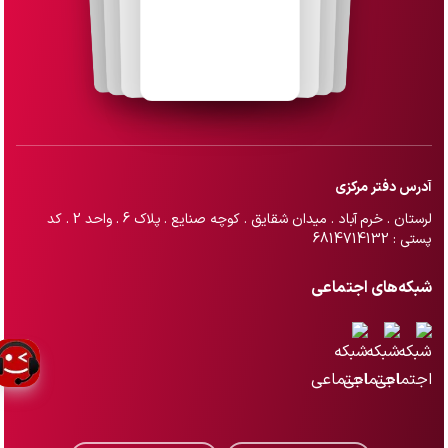
آدرس دفتر مرکزی
لرستان . خرم آباد . میدان شقایق . کوچه صنایع . پلاک 6 . واحد 2 . کد
پستی : 6814714132
شبکه‌های اجتماعی