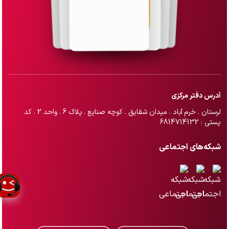
آدرس دفتر مرکزی
لرستان . خرم آباد . میدان شقایق . کوچه صنایع . پلاک 6 . واحد 2 . کد
پستی : 6814714132
شبکه‌های اجتماعی