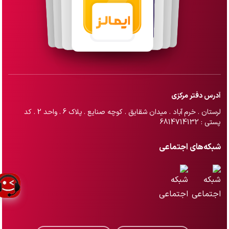
آدرس دفتر مرکزی
لرستان . خرم آباد . میدان شقایق . کوچه صنایع . پلاک 6 . واحد 2 . کد
پستی : 6814714132
شبکه‌های اجتماعی