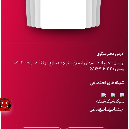
آدرس دفتر مرکزی
لرستان . خرم آباد . میدان شقایق . کوچه صنایع . پلاک 6 . واحد 2 . کد
پستی : 6814714132
شبکه‌های اجتماعی