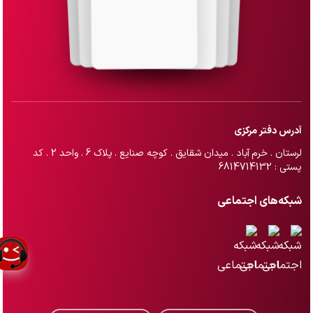
آدرس دفتر مرکزی
لرستان . خرم آباد . میدان شقایق . کوچه صنایع . پلاک 6 . واحد 2 . کد
پستی : 6814714132
شبکه‌های اجتماعی