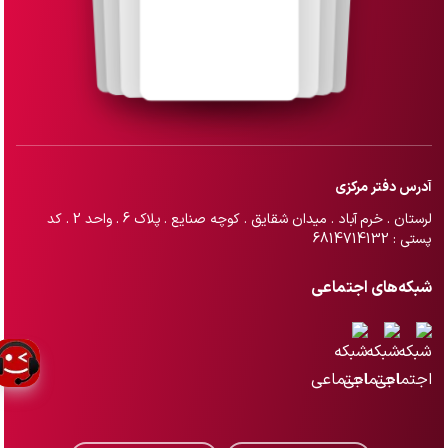
آدرس دفتر مرکزی
لرستان . خرم آباد . میدان شقایق . کوچه صنایع . پلاک 6 . واحد 2 . کد
پستی : 6814714132
شبکه‌های اجتماعی