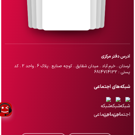
آدرس دفتر مرکزی
لرستان . خرم آباد . میدان شقایق . کوچه صنایع . پلاک 6 . واحد 2 . کد
پستی : 6814714132
شبکه‌های اجتماعی