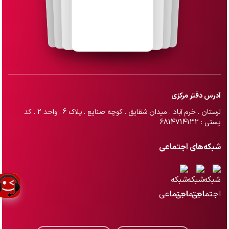
آدرس دفتر مرکزی
لرستان . خرم آباد . میدان شقایق . کوچه صنایع . پلاک 6 . واحد 2 . کد
پستی : 6814714132
شبکه‌های اجتماعی