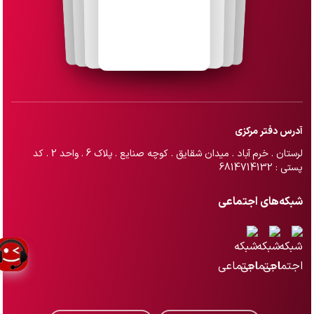
آدرس دفتر مرکزی
لرستان . خرم آباد . میدان شقایق . کوچه صنایع . پلاک 6 . واحد 2 . کد
پستی : 6814714132
شبکه‌های اجتماعی