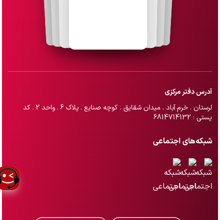
آدرس دفتر مرکزی
لرستان . خرم آباد . میدان شقایق . کوچه صنایع . پلاک 6 . واحد 2 . کد
پستی : 6814714132
شبکه‌های اجتماعی