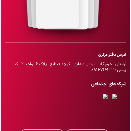
آدرس دفتر مرکزی
لرستان . خرم آباد . میدان شقایق . کوچه صنایع . پلاک 6 . واحد 2 . کد
پستی : 6814714132
شبکه‌های اجتماعی