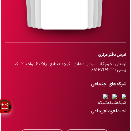
آدرس دفتر مرکزی
لرستان . خرم آباد . میدان شقایق . کوچه صنایع . پلاک 6 . واحد 2 . کد
پستی : 6814714132
شبکه‌های اجتماعی