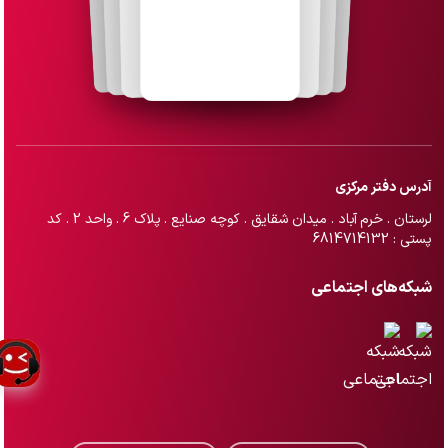
آدرس دفتر مرکزی
لرستان . خرم آباد . میدان شقایق . کوچه صنایع . پلاک 6 . واحد 2 . کد
پستی : 6814714132
شبکه‌های اجتماعی