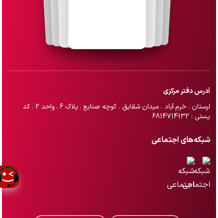
آدرس دفتر مرکزی
لرستان . خرم آباد . میدان شقایق . کوچه صنایع . پلاک 6 . واحد 2 . کد
پستی : 6814714132
شبکه‌های اجتماعی