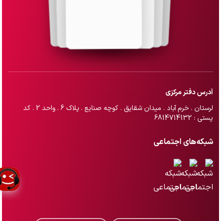
آدرس دفتر مرکزی
لرستان . خرم آباد . میدان شقایق . کوچه صنایع . پلاک 6 . واحد 2 . کد
پستی : 6814714132
شبکه‌های اجتماعی