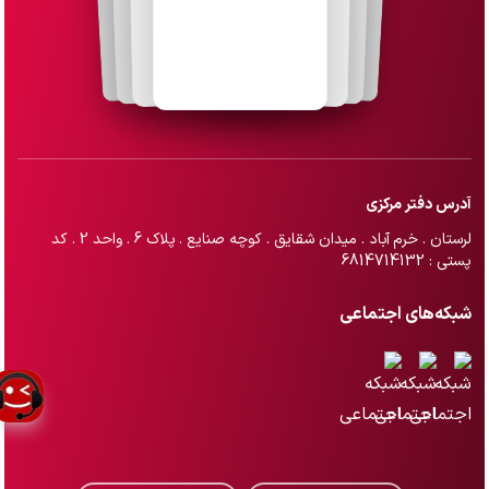
آدرس دفتر مرکزی
لرستان . خرم آباد . میدان شقایق . کوچه صنایع . پلاک 6 . واحد 2 . کد
پستی : 6814714132
شبکه‌های اجتماعی