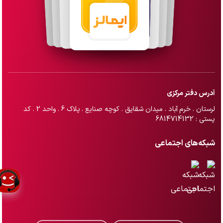
آدرس دفتر مرکزی
لرستان . خرم آباد . میدان شقایق . کوچه صنایع . پلاک 6 . واحد 2 . کد
پستی : 6814714132
شبکه‌های اجتماعی