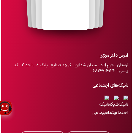
آدرس دفتر مرکزی
لرستان . خرم آباد . میدان شقایق . کوچه صنایع . پلاک 6 . واحد 2 . کد
پستی : 6814714132
شبکه‌های اجتماعی