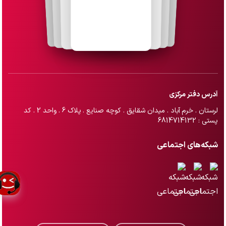
آدرس دفتر مرکزی
لرستان . خرم آباد . میدان شقایق . کوچه صنایع . پلاک 6 . واحد 2 . کد
پستی : 6814714132
شبکه‌های اجتماعی