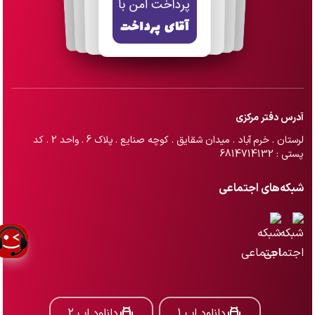
آدرس دفتر مرکزی
لرستان . خرم آباد . میدان شقایق . کوچه صنایع . پلاک 6 . واحد 2 . کد
پستی : 6814714132
شبکه‌های اجتماعی
دانلود اپ 1
دانلود اپ 2