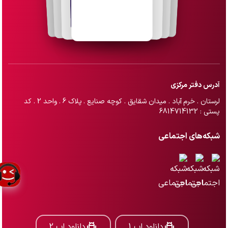
آدرس دفتر مرکزی
لرستان . خرم آباد . میدان شقایق . کوچه صنایع . پلاک 6 . واحد 2 . کد
پستی : 6814714132
شبکه‌های اجتماعی
دانلود اپ 1
دانلود اپ 2