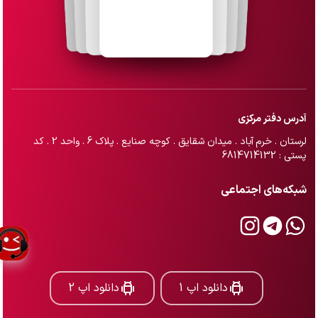
آدرس دفتر مرکزی
لرستان . خرم آباد . میدان شقایق . کوچه صنایع . پلاک 6 . واحد 2 . کد
پستی : 6814714132
شبکه‌های اجتماعی
دانلود اپ 1
دانلود اپ 2