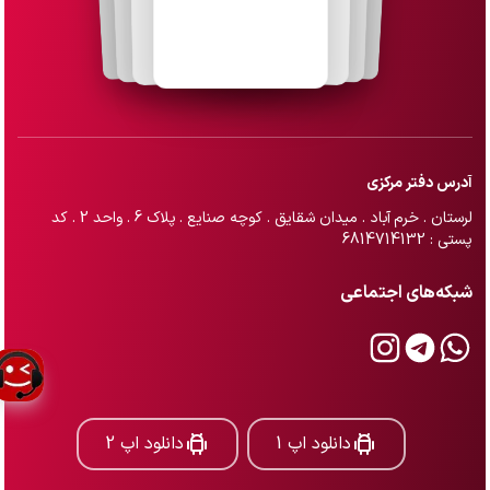
آدرس دفتر مرکزی
لرستان . خرم آباد . میدان شقایق . کوچه صنایع . پلاک 6 . واحد 2 . کد
پستی : 6814714132
شبکه‌های اجتماعی
دانلود اپ 1
دانلود اپ 2