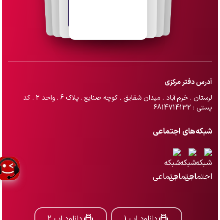
آدرس دفتر مرکزی
لرستان . خرم آباد . میدان شقایق . کوچه صنایع . پلاک 6 . واحد 2 . کد
پستی : 6814714132
شبکه‌های اجتماعی
دانلود اپ 1
دانلود اپ 2