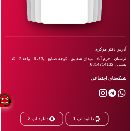
آدرس دفتر مرکزی
لرستان . خرم آباد . میدان شقایق . کوچه صنایع . پلاک 6 . واحد 2 . کد
پستی : 6814714132
شبکه‌های اجتماعی
دانلود اپ 1
دانلود اپ 2