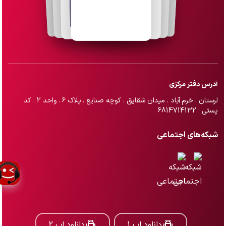
آدرس دفتر مرکزی
لرستان . خرم آباد . میدان شقایق . کوچه صنایع . پلاک 6 . واحد 2 . کد
پستی : 6814714132
شبکه‌های اجتماعی
دانلود اپ 1
دانلود اپ 2