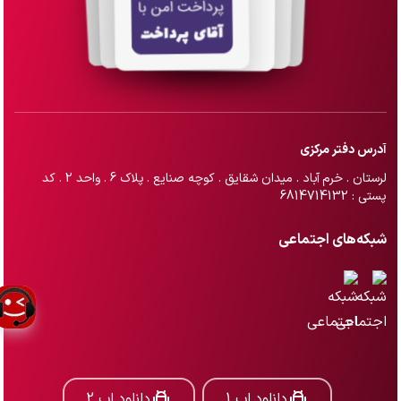
آدرس دفتر مرکزی
لرستان . خرم آباد . میدان شقایق . کوچه صنایع . پلاک 6 . واحد 2 . کد
پستی : 6814714132
شبکه‌های اجتماعی
دانلود اپ 1
دانلود اپ 2