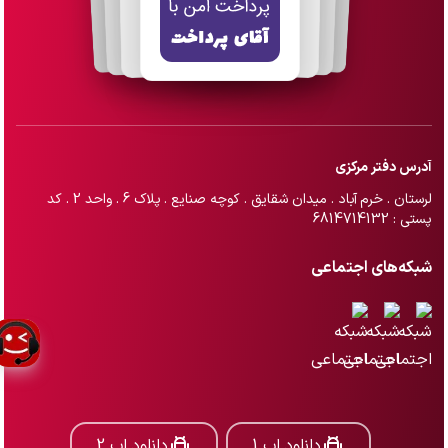
آدرس دفتر مرکزی
لرستان . خرم آباد . میدان شقایق . کوچه صنایع . پلاک 6 . واحد 2 . کد
پستی : 6814714132
شبکه‌های اجتماعی
دانلود اپ 1
دانلود اپ 2