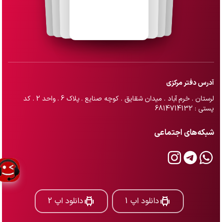
آدرس دفتر مرکزی
لرستان . خرم آباد . میدان شقایق . کوچه صنایع . پلاک 6 . واحد 2 . کد
پستی : 6814714132
شبکه‌های اجتماعی
دانلود اپ 1
دانلود اپ 2