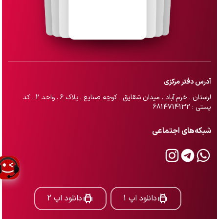
آدرس دفتر مرکزی
لرستان . خرم آباد . میدان شقایق . کوچه صنایع . پلاک 6 . واحد 2 . کد
پستی : 6814714132
شبکه‌های اجتماعی
دانلود اپ 1
دانلود اپ 2