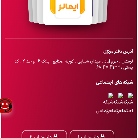
آدرس دفتر مرکزی
لرستان . خرم آباد . میدان شقایق . کوچه صنایع . پلاک 6 . واحد 2 . کد
پستی : 6814714132
شبکه‌های اجتماعی
دانلود اپ 1
دانلود اپ 2