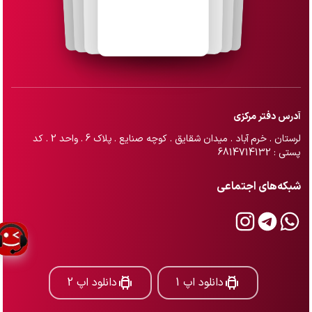
آدرس دفتر مرکزی
لرستان . خرم آباد . میدان شقایق . کوچه صنایع . پلاک 6 . واحد 2 . کد
پستی : 6814714132
شبکه‌های اجتماعی
دانلود اپ 1
دانلود اپ 2