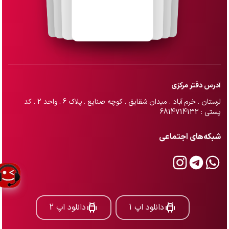
آدرس دفتر مرکزی
لرستان . خرم آباد . میدان شقایق . کوچه صنایع . پلاک 6 . واحد 2 . کد
پستی : 6814714132
شبکه‌های اجتماعی
دانلود اپ 1
دانلود اپ 2