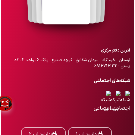
آدرس دفتر مرکزی
لرستان . خرم آباد . میدان شقایق . کوچه صنایع . پلاک 6 . واحد 2 . کد
پستی : 6814714132
شبکه‌های اجتماعی
دانلود اپ 1
دانلود اپ 2