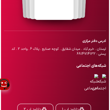
آدرس دفتر مرکزی
لرستان . خرم آباد . میدان شقایق . کوچه صنایع . پلاک 6 . واحد 2 . کد
پستی : 6814714132
شبکه‌های اجتماعی
دانلود اپ 1
دانلود اپ 2