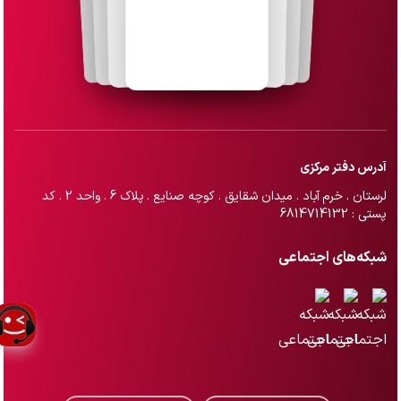
آدرس دفتر مرکزی
لرستان . خرم آباد . میدان شقایق . کوچه صنایع . پلاک 6 . واحد 2 . کد
پستی : 6814714132
شبکه‌های اجتماعی