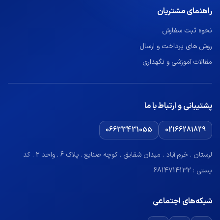
راهنمای مشتریان
نحوه ثبت سفارش
روش های پرداخت و ارسال
مقالات آموزشی و نگهداری
پشتیبانی و ارتباط با ما
06633431055
02166281829
لرستان . خرم آباد . میدان شقایق . کوچه صنایع . پلاک 6 . واحد 2 . کد
پستی : 6814714132
شبکه‌های اجتماعی