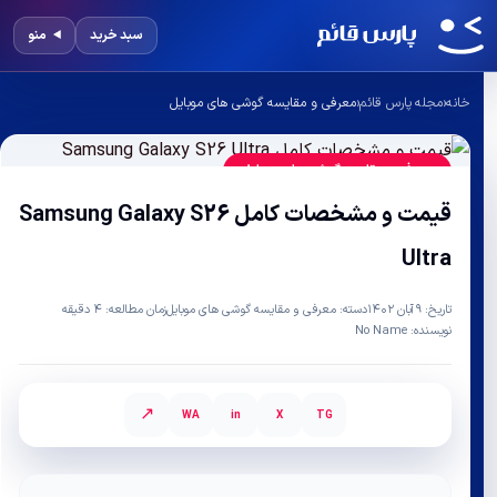
سبد خرید
منو
خانه
‹
مجله پارس قائم
‹
معرفی و مقایسه گوشی های موبایل
معرفی و مقایسه گوشی های موبایل
قیمت و مشخصات کامل Samsung Galaxy S26
Ultra
تاریخ:
۹ آبان ۱۴۰۲
دسته:
معرفی و مقایسه گوشی های موبایل
زمان مطالعه:
۴
دقیقه
نویسنده:
No Name
↗
WA
in
X
TG